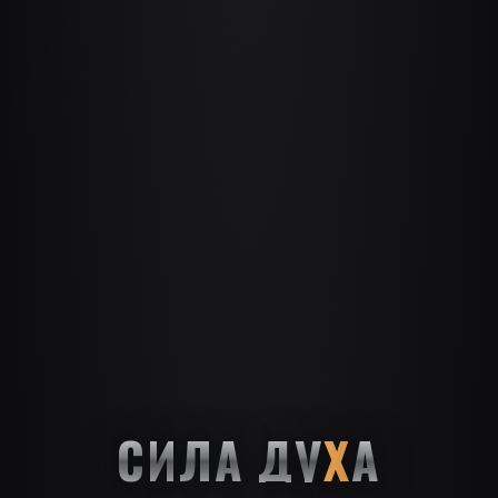
СИЛА ДУ
Х
А