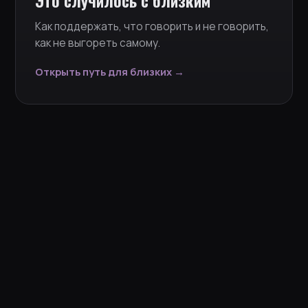
Как поддержать, что говорить и не говорить,
как не выгореть самому.
Открыть путь для близких →
КТО ПОМОЖЕТ
Фонды и сообщества
Эти организации помогают деньгами, протезами,
реабилitацией и сопровождением. Перед
обращением проверяйте на сайте, открыт ли