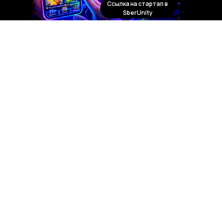
Ссылка на стартап в
SberUnity